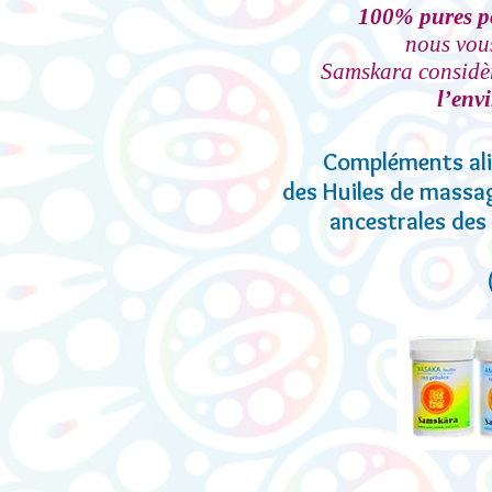
100% pures po
nous vou
Samskara considèr
l’env
Compléments alim
des H
uiles de massa
ancestrales des 