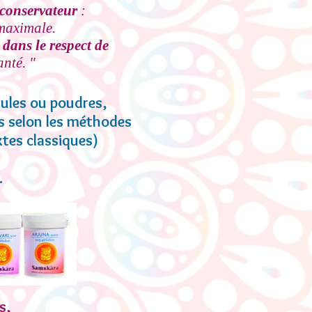
 conservateur
:
 maximale.
 dans le respect de
anté. "
ules ou poudres,
es selon les méthodes
xtes classiques)
.
s,