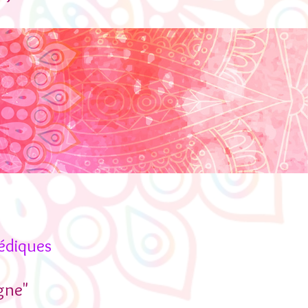
édiques
gne"